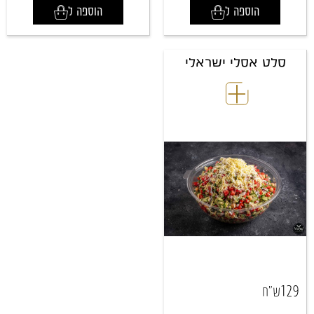
הוספה ל
הוספה ל
סלט אסלי ישראלי
129
ש"ח