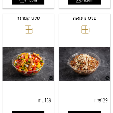
הוספה ל
הוספה ל
סלט קינואה
סלט קפרזה
139
129
ש"ח
ש"ח