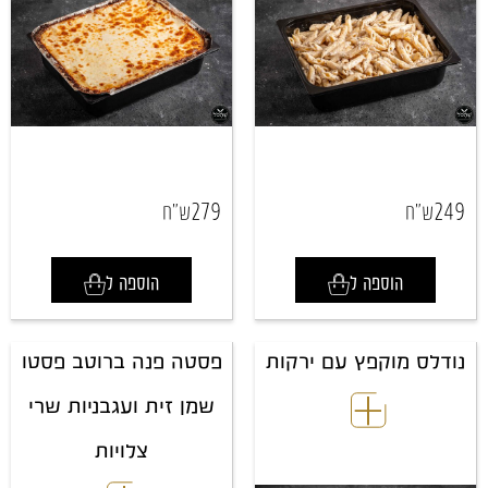
279
249
ש"ח
ש"ח
הוספה ל
הוספה ל
נודלס מוקפץ עם ירקות
פסטה פנה ברוטב פסטו
שמן זית ועגבניות שרי
צלויות