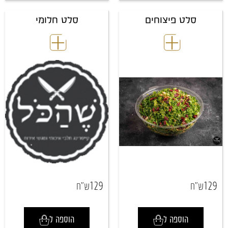
סלט פיצוחים
סלט חלומי
129
129
ש"ח
ש"ח
הוספה ל
הוספה ל