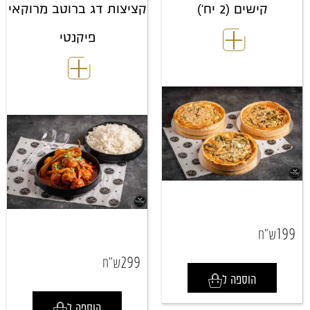
קישים (2 יח')
קציצות דג ברוטב מרוקאי
פיקנטי
199
ש"ח
299
ש"ח
הוספה ל
הוספה ל