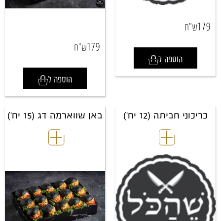
179
ש"ח
179
ש"ח
הוספה ל
הוספה ל
כריכוני חביתה (12 יח')
באן שווארמה דג (15 יח')