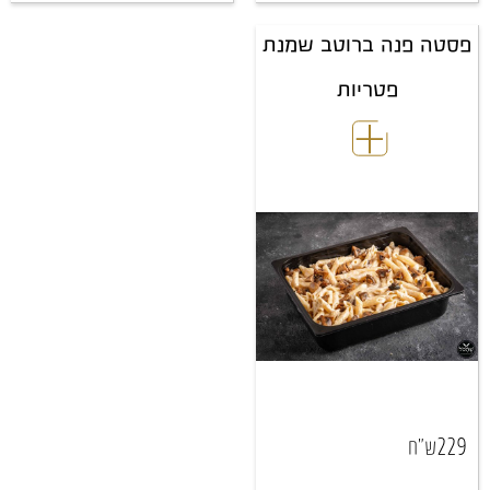
פסטה פנה ברוטב שמנת
פטריות
229
ש"ח