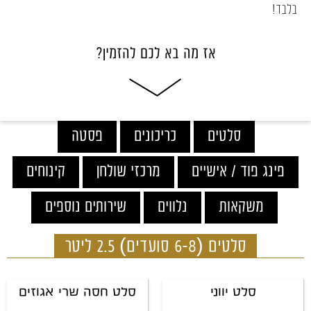
בלבד!
אז מה בא לכם להזמין?
סלטים
כריכונים
פסטה
פינג פוד / אישיים
מרכזי שולחן
קינוחים
משקאות
נלווים
שירותים נוספים
סלטים (6-8 סועדים) 2.5 ליטר
סלט יווני
סלט חסה שרי אגוזים