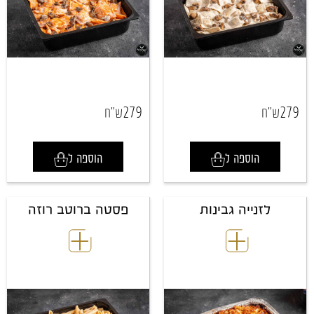
279
279
ש"ח
ש"ח
הוספה ל
הוספה ל
לזנייה גבינות
פסטה ברוטב רוזה