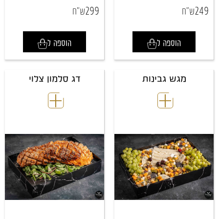
299
249
ש"ח
ש"ח
הוספה ל
הוספה ל
מגש גבינות
דג סלמון צלוי