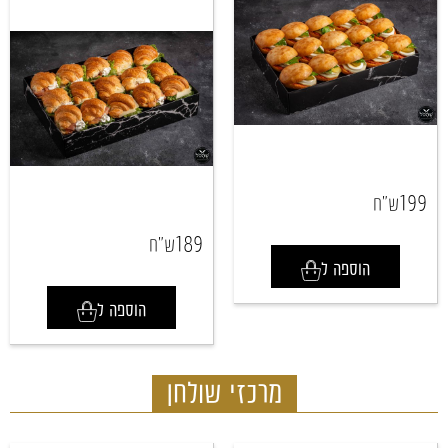
199
ש"ח
189
ש"ח
הוספה ל
הוספה ל
מרכזי שולחן