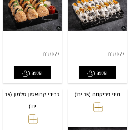
169
169
ש"ח
ש"ח
הוספה ל
הוספה ל
מיני פריקסה (15 יח')
כריכי קרואסון סלמון (15
יח')