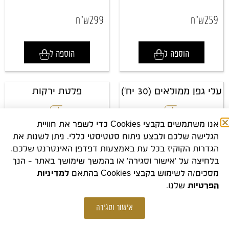
299
259
ש"ח
ש"ח
הוספה ל
הוספה ל
עלי גפן ממולאים (30 יח')
פלטת ירקות
אנו משתמשים בקבצי Cookies כדי לשפר את חוויית
הגלישה שלכם ולבצע ניתוח סטטיסטי כללי. ניתן לשנות את
הגדרות הקוקיז בכל עת באמצעות דפדפן האינטרנט שלכם.
בלחיצה על 'אישור וסגירה' או בהמשך שימושך באתר – הנך
מסכים/ה לשימוש בקבצי Cookies בהתאם
למדיניות
הפרטיות
שלנו.
אישור וסגירה
דברו איתנו
להצעות מחיר