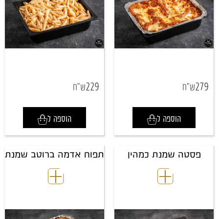
229
279
ש"ח
ש"ח
הוספה ל
הוספה ל
פסטה שמנת כמהין
תפוח אדמה ברוטב שמנת